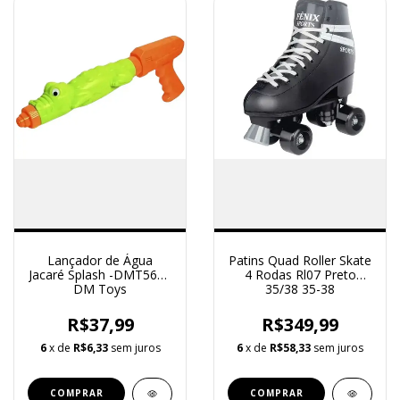
Lançador de Água
Patins Quad Roller Skate
Jacaré Splash -DMT5610
4 Rodas Rl07 Preto
DM Toys
35/38 35-38
R$37,99
R$349,99
6
x de
R$6,33
sem juros
6
x de
R$58,33
sem juros