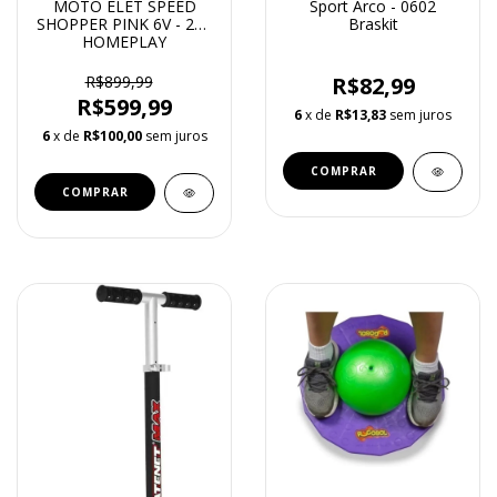
MOTO ELET SPEED
Sport Arco - 0602
SHOPPER PINK 6V - 247
Braskit
HOMEPLAY
R$899,99
R$82,99
R$599,99
6
x de
R$13,83
sem juros
6
x de
R$100,00
sem juros