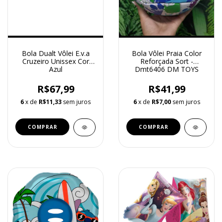
Bola Dualt Vôlei E.v.a
Bola Vôlei Praia Color
Cruzeiro Unissex Cor
Reforçada Sort -
Azul
Dmt6406 DM TOYS
R$67,99
R$41,99
6
x de
R$11,33
sem juros
6
x de
R$7,00
sem juros