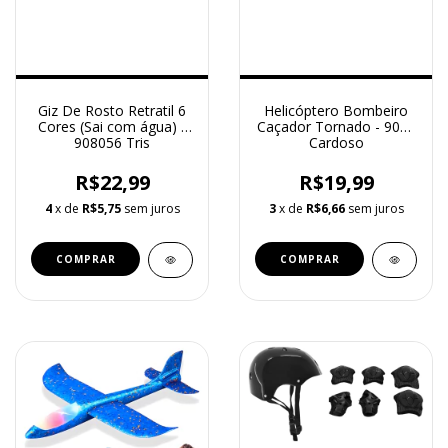
Giz De Rosto Retratil 6
Helicóptero Bombeiro
Cores (Sai com água) -
Caçador Tornado - 9005
908056 Tris
Cardoso
R$22,99
R$19,99
4
x de
R$5,75
sem juros
3
x de
R$6,66
sem juros