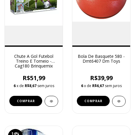
Chute A Gol Futebol
Bola De Basquete 580 -
Treino E Torneio -
Dmt6407 Dm Toys
Cag180 Brinquemix
R$51,99
R$39,99
6
x de
R$8,67
sem juros
6
x de
R$6,67
sem juros
14
%