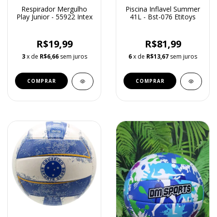
Respirador Mergulho
Piscina Inflavel Summer
Play Junior - 55922 Intex
41L - Bst-076 Etitoys
R$19,99
R$81,99
3
x de
R$6,66
sem juros
6
x de
R$13,67
sem juros