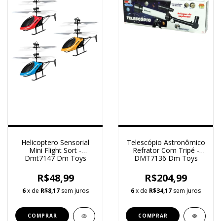
Helicoptero Sensorial
Telescópio Astronômico
Mini Flight Sort -
Refrator Com Tripé -
Dmt7147 Dm Toys
DMT7136 Dm Toys
R$48,99
R$204,99
6
x de
R$8,17
sem juros
6
x de
R$34,17
sem juros