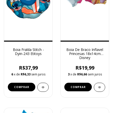
Boia Fralda Stitch -
Boia De Braco Inflavel
Dyin-243 Etitoys
Princesas 18x14cm
Disney
R$37,99
R$19,99
6
x de
R$6,33
sem juros
3
x de
R$6,66
sem juros