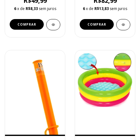
R$49,99
R$82,99
6
x de
R$8,33
sem juros
6
x de
R$13,83
sem juros