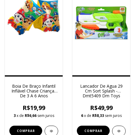
Boia De Braço Infantil
Lancador De Agua 29
Inflável Chase Crianças
Cm Sort Splash -
De 3 A 6 Anos
Dmt5409 Dm Toys
R$19,99
R$49,99
3
x de
R$6,66
sem juros
6
x de
R$8,33
sem juros