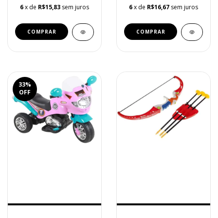
6
x de
R$15,83
sem juros
6
x de
R$16,67
sem juros
33
%
OFF