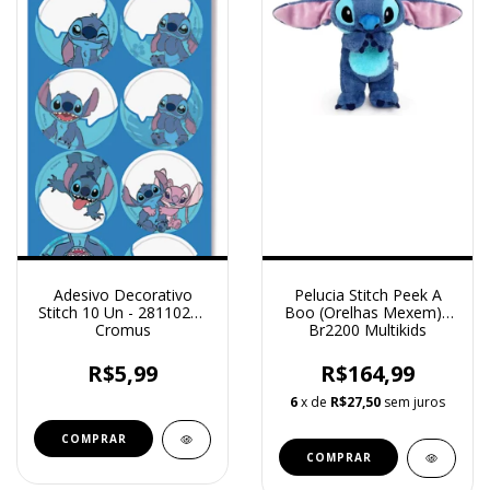
Adesivo Decorativo
Pelucia Stitch Peek A
Stitch 10 Un - 28110218
Boo (Orelhas Mexem) -
Cromus
Br2200 Multikids
R$5,99
R$164,99
6
x de
R$27,50
sem juros