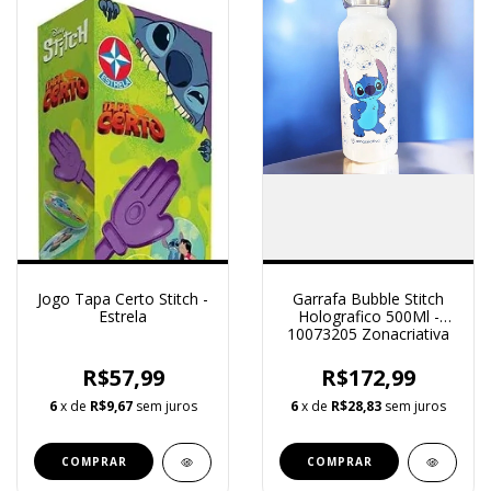
Jogo Tapa Certo Stitch -
Garrafa Bubble Stitch
Estrela
Holografico 500Ml -
10073205 Zonacriativa
R$57,99
R$172,99
6
x de
R$9,67
sem juros
6
x de
R$28,83
sem juros