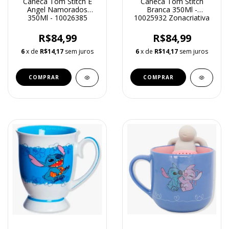
Caneca Tom Stitch E
Caneca Tom Stitch
Angel Namorados
Branca 350Ml -
350Ml - 10026385
10025932 Zonacriativa
Zonacriativa
R$84,99
R$84,99
6
x de
R$14,17
sem juros
6
x de
R$14,17
sem juros