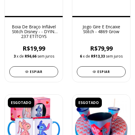
Boia De Braço Inflável
Jogo Gire E Encaixe
Stitch Disney - - DYIN-
Stitch - 4869 Grow
237 ETITOYS
R$19,99
R$79,99
3
x de
R$6,66
sem juros
6
x de
R$13,33
sem juros
ESPIAR
ESPIAR
ESGOTADO
ESGOTADO