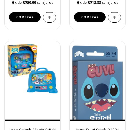
6
x de
R$50,00
sem juros
6
x de
R$13,83
sem juros
Jogo Splash Mania Stitch
Jogo Eu Vi Stitch 34231