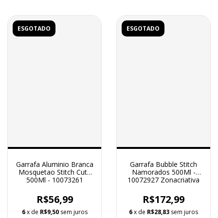
ESGOTADO
ESGOTADO
Garrafa Aluminio Branca
Garrafa Bubble Stitch
Mosquetao Stitch Cute
Namorados 500Ml -
500Ml - 10073261
10072927 Zonacriativa
Zonacriativa
R$56,99
R$172,99
6
x de
R$9,50
sem juros
6
x de
R$28,83
sem juros