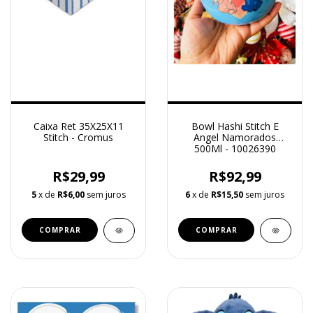
Caixa Ret 35X25X11
Bowl Hashi Stitch E
Stitch - Cromus
Angel Namorados
500Ml - 10026390
Zonacriativa
R$29,99
R$92,99
5
x de
R$6,00
sem juros
6
x de
R$15,50
sem juros