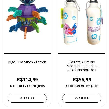
Jogo Pula Stitch - Estrela
Garrafa Aluminio
Mosquetao Stitch E
Angel Namorados
500Ml - 10073452
Zonacriativa
R$114,99
R$56,99
6
x de
R$19,17
sem juros
6
x de
R$9,50
sem juros
ESPIAR
ESPIAR