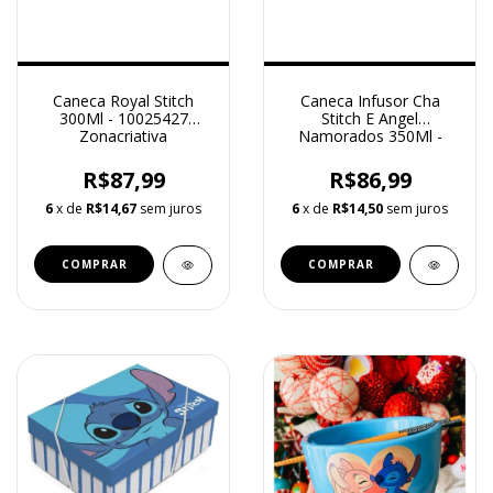
Caneca Royal Stitch
Caneca Infusor Cha
300Ml - 10025427
Stitch E Angel
Zonacriativa
Namorados 350Ml -
10026382 Zona Criativa
R$87,99
R$86,99
6
x de
R$14,67
sem juros
6
x de
R$14,50
sem juros