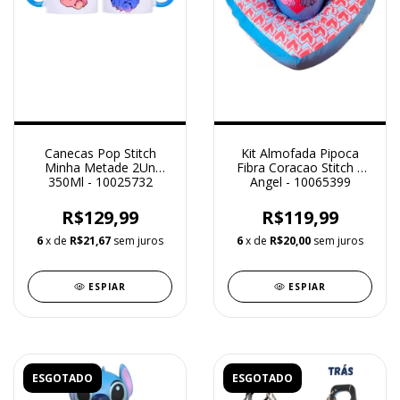
Canecas Pop Stitch
Kit Almofada Pipoca
Minha Metade 2Un
Fibra Coracao Stitch E
350Ml - 10025732
Angel - 10065399
Zonacriativa
Zonacriativa
R$129,99
R$119,99
6
x de
R$21,67
sem juros
6
x de
R$20,00
sem juros
ESPIAR
ESPIAR
ESGOTADO
ESGOTADO